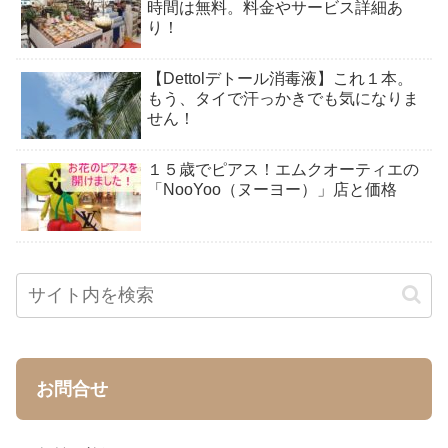
時間は無料。料金やサービス詳細あ
り！
【Dettolデトール消毒液】これ１本。
もう、タイで汗っかきでも気になりま
せん！
１５歳でピアス！エムクオーティエの
「NooYoo（ヌーヨー）」店と価格
お問合せ