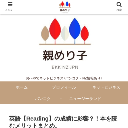
メニュー
検索
おへやでネットビジネス♪バンコク・NZ情報あり♪
ホーム
プロフィール
ネットビジネス
バンコク
ニュージーランド
英語【Reading】の成績に影響？！本を読
むメリットまとめ。