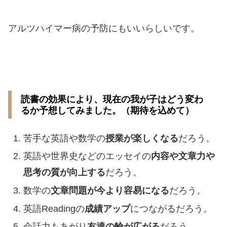
アルツハイマー病の予防にもいいらしいです。
読書の効果により、現在の我が子はどう変わ
るか予想してみました。（期待を込めて）
苦手な英語や数学の
授業が楽しくなる
だろう。
英語や世界史などのエッセイの
内容や文章力や
思考の質が向上する
だろう。
数学の
文章問題が今より容易になる
だろう。
英語Readingの
成績アップ
につながるだろう。
会話力もあがり
友達の輪が広がる
だろう。