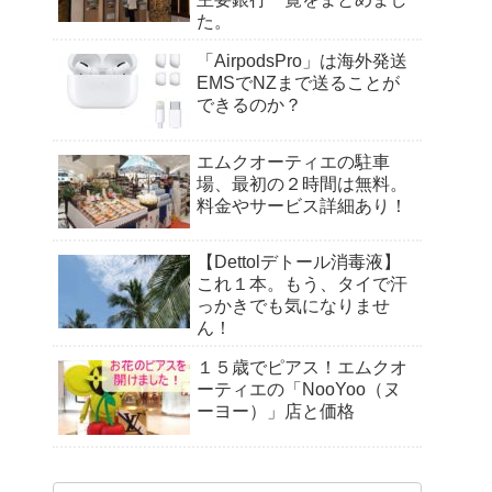
た。
「AirpodsPro」は海外発送
EMSでNZまで送ることが
できるのか？
エムクオーティエの駐車
場、最初の２時間は無料。
料金やサービス詳細あり！
【Dettolデトール消毒液】
これ１本。もう、タイで汗
っかきでも気になりませ
ん！
１５歳でピアス！エムクオ
ーティエの「NooYoo（ヌ
ーヨー）」店と価格