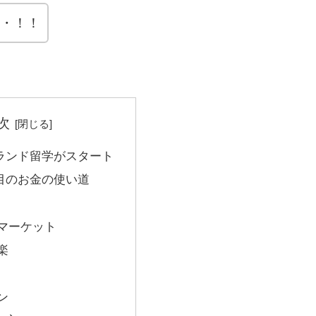
・！！
次
ランド留学がスタート
目のお金の使い道
マーケット
楽
ン