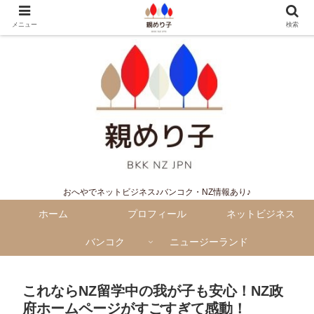
メニュー
検索
おへやでネットビジネス♪バンコク・NZ情報あり♪
ホーム
プロフィール
ネットビジネス
バンコク
ニュージーランド
これならNZ留学中の我が子も安心！NZ政
府ホームページがすごすぎて感動！