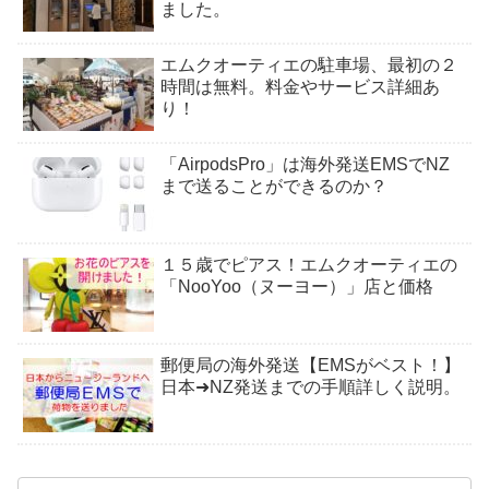
ました。
エムクオーティエの駐車場、最初の２
時間は無料。料金やサービス詳細あ
り！
「AirpodsPro」は海外発送EMSでNZ
まで送ることができるのか？
１５歳でピアス！エムクオーティエの
「NooYoo（ヌーヨー）」店と価格
郵便局の海外発送【EMSがベスト！】
日本➜NZ発送までの手順詳しく説明。