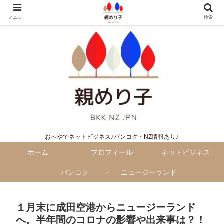
メニュー
検索
おへやでネットビジネス♪バンコク・NZ情報あり♪
ホーム
プロフィール
ネットビジネス
バンコク
ニュージーランド
１月末に成田空港からニュージーランド
へ。半年間のコロナの影響や出来事は？！