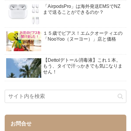
「AirpodsPro」は海外発送EMSでNZ
まで送ることができるのか？
１５歳でピアス！エムクオーティエの
「NooYoo（ヌーヨー）」店と価格
【Dettolデトール消毒液】これ１本。
もう、タイで汗っかきでも気になりま
せん！
お問合せ