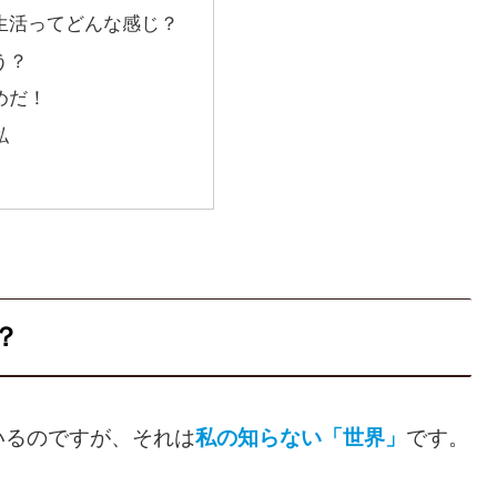
生活ってどんな感じ？
う？
めだ！
私
？
いるのですが、それは
私の知らない「世界」
です。