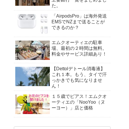
た。
「AirpodsPro」は海外発送
EMSでNZまで送ることが
できるのか？
エムクオーティエの駐車
場、最初の２時間は無料。
料金やサービス詳細あり！
【Dettolデトール消毒液】
これ１本。もう、タイで汗
っかきでも気になりませ
ん！
１５歳でピアス！エムクオ
ーティエの「NooYoo（ヌ
ーヨー）」店と価格