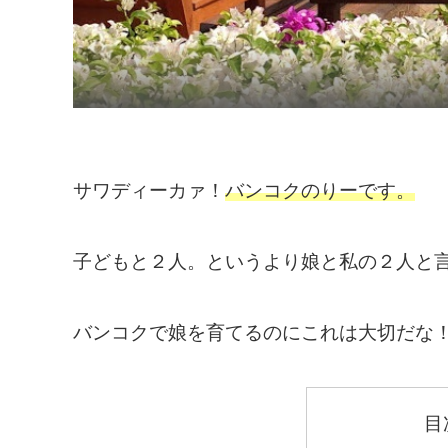
サワディーカァ！
バンコクのりーです。
子どもと２人。というより娘と私の２人と
バンコクで娘を育てるのにこれは大切だな
目