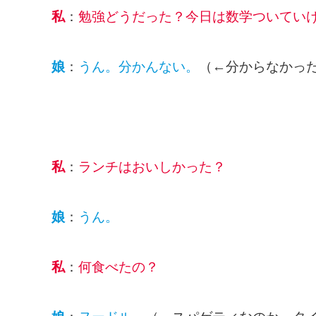
私
：
勉強どうだった？今日は数学ついてい
娘
：
うん。分かんない。
（←分からなかっ
私
：
ランチはおいしかった？
娘
：
うん。
私
：
何食べたの？